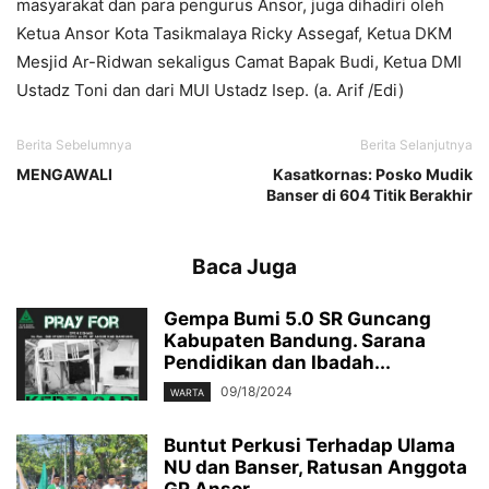
masyarakat dan para pengurus Ansor, juga dihadiri oleh
Ketua Ansor Kota Tasikmalaya Ricky Assegaf, Ketua DKM
Mesjid Ar-Ridwan sekaligus Camat Bapak Budi, Ketua DMI
Ustadz Toni dan dari MUI Ustadz Isep. (a. Arif /Edi)
Berita Sebelumnya
Berita Selanjutnya
MENGAWALI
Kasatkornas: Posko Mudik
Banser di 604 Titik Berakhir
Baca Juga
Gempa Bumi 5.0 SR Guncang
Kabupaten Bandung. Sarana
Pendidikan dan Ibadah...
09/18/2024
WARTA
Buntut Perkusi Terhadap Ulama
NU dan Banser, Ratusan Anggota