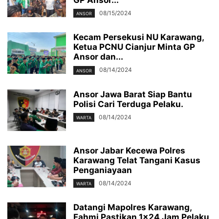
GP Ansor...
08/15/2024
ANSOR
Kecam Persekusi NU Karawang,
Ketua PCNU Cianjur Minta GP
Ansor dan...
08/14/2024
ANSOR
Ansor Jawa Barat Siap Bantu
Polisi Cari Terduga Pelaku.
08/14/2024
WARTA
Ansor Jabar Kecewa Polres
Karawang Telat Tangani Kasus
Penganiayaan
08/14/2024
WARTA
Datangi Mapolres Karawang,
Fahmi Pastikan 1×24 Jam Pelaku