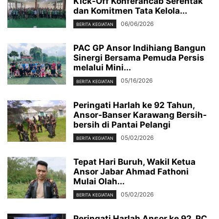
Kick-Off Konferancab Serentak
dan Komitmen Tata Kelola...
06/06/2026
BERITA KEGIATAN
PAC GP Ansor Indihiang Bangun
Sinergi Bersama Pemuda Persis
melalui Mini...
05/16/2026
BERITA KEGIATAN
Peringati Harlah ke 92 Tahun,
Ansor-Banser Karawang Bersih-
bersih di Pantai Pelangi
05/02/2026
BERITA KEGIATAN
Tepat Hari Buruh, Wakil Ketua
Ansor Jabar Ahmad Fathoni
Mulai Olah...
05/02/2026
BERITA KEGIATAN
Peringati Harlah Ansor ke 92, PC