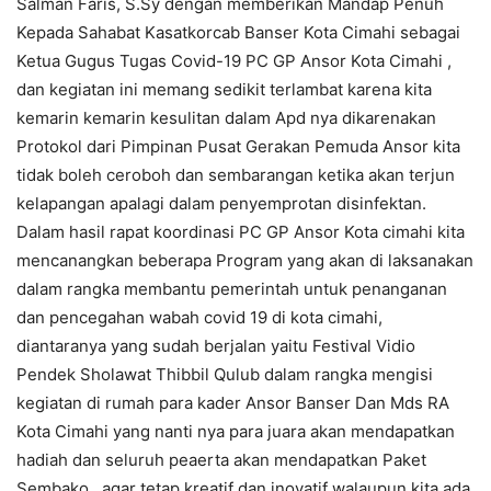
Salman Faris, S.Sy dengan memberikan Mandap Penuh
Kepada Sahabat Kasatkorcab Banser Kota Cimahi sebagai
Ketua Gugus Tugas Covid-19 PC GP Ansor Kota Cimahi ,
dan kegiatan ini memang sedikit terlambat karena kita
kemarin kemarin kesulitan dalam Apd nya dikarenakan
Protokol dari Pimpinan Pusat Gerakan Pemuda Ansor kita
tidak boleh ceroboh dan sembarangan ketika akan terjun
kelapangan apalagi dalam penyemprotan disinfektan.
Dalam hasil rapat koordinasi PC GP Ansor Kota cimahi kita
mencanangkan beberapa Program yang akan di laksanakan
dalam rangka membantu pemerintah untuk penanganan
dan pencegahan wabah covid 19 di kota cimahi,
diantaranya yang sudah berjalan yaitu Festival Vidio
Pendek Sholawat Thibbil Qulub dalam rangka mengisi
kegiatan di rumah para kader Ansor Banser Dan Mds RA
Kota Cimahi yang nanti nya para juara akan mendapatkan
hadiah dan seluruh peaerta akan mendapatkan Paket
Sembako , agar tetap kreatif dan inovatif walaupun kita ada