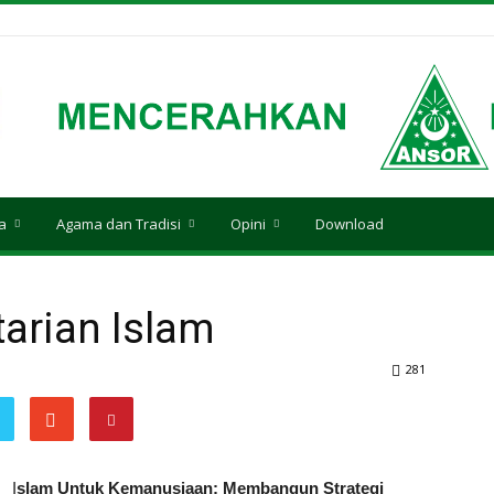
a
Agama dan Tradisi
Opini
Download
arian Islam
281
I
slam Untuk Kemanusiaan: Membangun Strategi