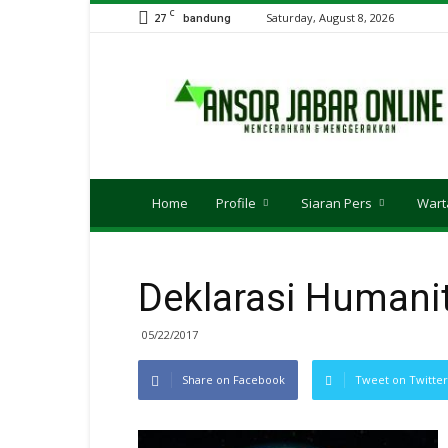
C
27
Saturday, August 8, 2026
bandung
Ansor
JABAR
Online
Home
Profile
Siaran Pers
Wart
Deklarasi Humanit
05/22/2017
Share on Facebook
Tweet on Twitter