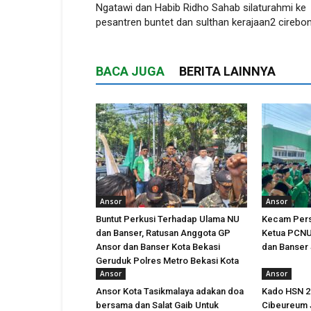
Ngatawi dan Habib Ridho Sahab silaturahmi ke
pesantren buntet dan sulthan kerajaan2 cirebo
BACA JUGA
BERITA LAINNYA
Ansor
Ansor
Buntut Perkusi Terhadap Ulama NU
Kecam Pers
dan Banser, Ratusan Anggota GP
Ketua PCNU 
Ansor dan Banser Kota Bekasi
dan Banser
Geruduk Polres Metro Bekasi Kota
Ansor
Ansor
Ansor Kota Tasikmalaya adakan doa
Kado HSN 2
bersama dan Salat Gaib Untuk
Cibeureum 