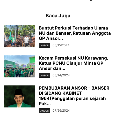
Baca Juga
Buntut Perkusi Terhadap Ulama
NU dan Banser, Ratusan Anggota
GP Ansor...
08/15/2024
ANSOR
Kecam Persekusi NU Karawang,
Ketua PCNU Cianjur Minta GP
Ansor dan...
08/14/2024
ANSOR
PEMBUBARAN ANSOR – BANSER
DI SIDANG KABINET
1964(Penggalan peran sejarah
Pak...
07/26/2024
ANSOR