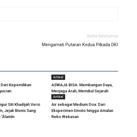
Berita Selanjutnya
Mengamati Putaran Kedua Pilkada DKI
Artikel
: Dari Kepemilikan
ASWAJA BISA: Membangun Daya,
yucian
Menjaga Arah, Memikul Sejarah
Artikel
gur Siti Khadijah Versi
Air sebagai Medium Doa: Dari
n, Jejak Bisnis Sang
Eksperimen Emoto hingga Amalan
-‘Ālamīn
Rebo Wekasan