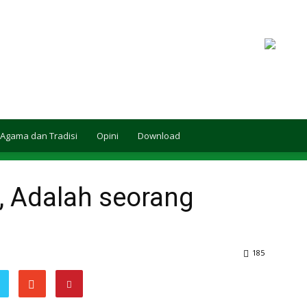
Agama dan Tradisi
Opini
Download
, Adalah seorang
185