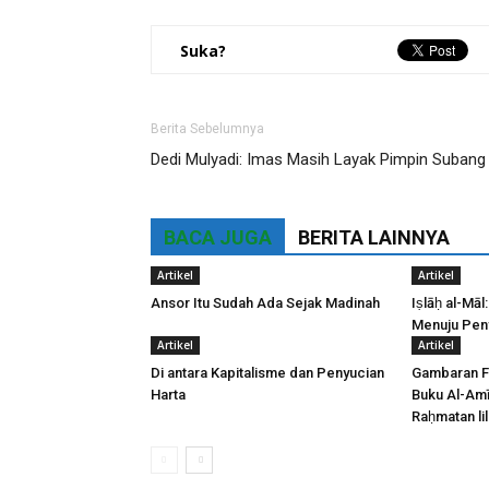
Suka?
Berita Sebelumnya
Dedi Mulyadi: Imas Masih Layak Pimpin Subang
BACA JUGA
BERITA LAINNYA
Artikel
Artikel
Ansor Itu Sudah Ada Sejak Madinah
Iṣlāḥ al-Māl
Menuju Pen
Artikel
Artikel
Di antara Kapitalisme dan Penyucian
‎Gambaran Fi
Harta
Buku Al-Amī
Raḥmatan lil