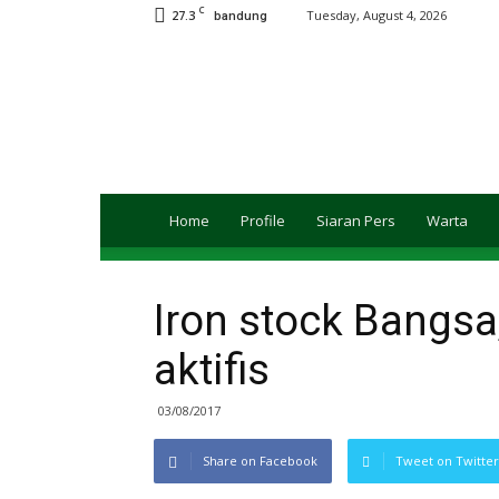
C
27.3
Tuesday, August 4, 2026
bandung
Ansor
JABAR
Online
Home
Profile
Siaran Pers
Warta
Iron stock Bangsa
aktifis
03/08/2017
Share on Facebook
Tweet on Twitter