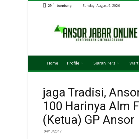
C
29
Sunday, August 9, 2026
bandung
Ansor
JABAR
Online
Home
Profile
Siaran Pers
Wart
jaga Tradisi, Ans
100 Harinya Alm 
(Ketua) GP Ansor
04/13/2017