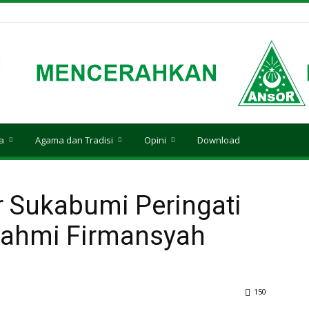
a
Agama dan Tradisi
Opini
Download
or Sukabumi Peringati
Fahmi Firmansyah
150