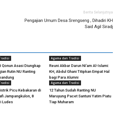
Berita Selanjutnya
Pengajian Umum Desa Srengseng , Dihadiri KH
Said Agil Siradj
radisi
Agama dan Tradisi
t Qonun Asasi Diungkap
Reuni Akbar Darun Ni’am Al-Islami:
ian Rutin NU Ranting
KH, Abdul Ghani Titipkan Empat Hal
 bandung
bagi Para Alumni
radisi
Agama dan Tradisi
istrik Picu Kebakaran di
12 Tahun Sudah Ranting NU
fi Jampangkulon, 8
Maruyung Pacet Santuni Yatim Piatu
i Ludes
Tiap Muharam