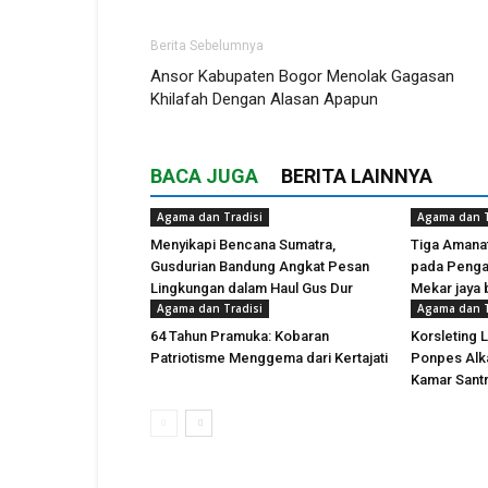
Berita Sebelumnya
Ansor Kabupaten Bogor Menolak Gagasan
Khilafah Dengan Alasan Apapun
BACA JUGA
BERITA LAINNYA
Agama dan Tradisi
Agama dan T
Menyikapi Bencana Sumatra,
Tiga Amana
Gusdurian Bandung Angkat Pesan
pada Pengaj
Lingkungan dalam Haul Gus Dur
Mekar jaya
Agama dan Tradisi
Agama dan T
64 Tahun Pramuka: Kobaran
Korsleting L
Patriotisme Menggema dari Kertajati
Ponpes Alka
Kamar Santr