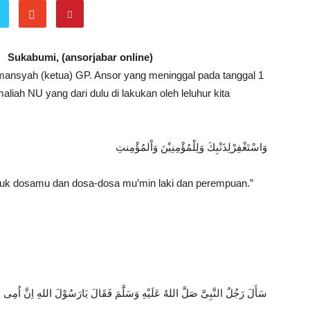
Sukabumi, (ansorjabar online)
mansyah (ketua) GP. Ansor yang meninggal pada tanggal 1
liah NU yang dari dulu di lakukan oleh leluhur kita
وَاسْتَغْفِرْلِذَنْبِكَ وَلِلْمُؤْمِنِيْنَ وَاْلمُؤْمِنتِ
k dosamu dan dosa-dosa mu’min laki dan perempuan.”
سَأَلَ رَجُلٌ النَّبِىَّ صَلَّ اللهُ عَلَيْهِ وَسَلَّمَ فَقَالَ يَارَسُوْلَ اللهِ اِنَّ اُمِى مَ