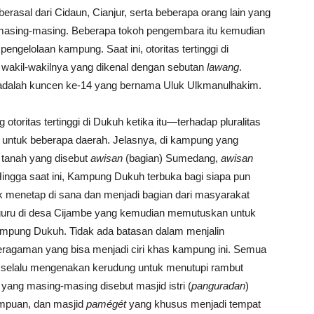
asal dari Cidaun, Cianjur, serta beberapa orang lain yang
 masing-masing. Beberapa tokoh pengembara itu kemudian
pengelolaan kampung. Saat ini, otoritas tertinggi di
 wakil-wakilnya yang dikenal dengan sebutan
lawang
.
 adalah kuncen ke-14 yang bernama Uluk Ulkmanulhakim.
oritas tertinggi di Dukuh ketika itu—terhadap pluralitas
 untuk beberapa daerah. Jelasnya, di kampung yang
g tanah yang disebut
awisan
(bagian) Sumedang,
awisan
ingga saat ini, Kampung Dukuh terbuka bagi siapa pun
 menetap di sana dan menjadi bagian dari masyarakat
 guru di desa Cijambe yang kemudian memutuskan untuk
mpung Dukuh. Tidak ada batasan dalam menjalin
 keragaman yang bisa menjadi ciri khas kampung ini. Semua
 selalu mengenakan kerudung untuk menutupi rambut
yang masing-masing disebut masjid istri (
panguradan
)
empuan, dan masjid
pamégét
yang khusus menjadi tempat