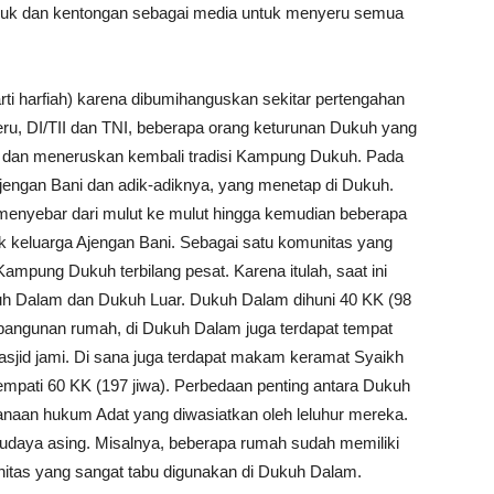
eduk dan kentongan sebagai media untuk menyeru semua
i harfiah) karena dibumihanguskan sekitar pertengahan
ru, DI/TII dan TNI, beberapa orang keturunan Dukuh yang
 dan meneruskan kembali tradisi Kampung Dukuh. Pada
ajengan Bani dan adik-adiknya, yang menetap di Dukuh.
menyebar dari mulut ke mulut hingga kemudian beberapa
ak keluarga Ajengan Bani. Sebagai satu komunitas yang
pung Dukuh terbilang pesat. Karena itulah, saat ini
uh Dalam dan Dukuh Luar. Dukuh Dalam dihuni 40 KK (98
 bangunan rumah, di Dukuh Dalam juga terdapat tempat
masjid jami. Di sana juga terdapat makam keramat Syaikh
mpati 60 KK (197 jiwa). Perbedaan penting antara Dukuh
naan hukum Adat yang diwasiatkan oleh leluhur mereka.
udaya asing. Misalnya, beberapa rumah sudah memiliki
rnitas yang sangat tabu digunakan di Dukuh Dalam.