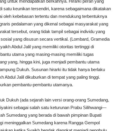
ang untuk mendapatkan berkahnya. Hirarki peran yang
 satu keunikan tersendiri, karena sebagaimana dikatakan
dai oleh kebebasan tertentu dan mendukung terbentuknya
graris pedalaman yang dikenal sebagai masyarakat yang
kat tersebut, orang tidak tampil sebagai individu yang
n sosial yang disusun secara vertikal. (Lombard, Gramedia
h Abdul Jalil yang memiliki otoritas tertinggi di
bantu utama yang masing-masing memiliki tugas
ang
yang, hingga kini, juga menjadi pembantu utama
ampung Dukuh. Susunan hirarki itu tidak hanya berlaku
h Abdul Jalil dikuburkan di tempat yang paling tinggi.
uburkan pembantu-pembantu utamanya.
duk Dukuh (ada sejarah lain versi orang-orang Sumedang,
diyakini sebagai salah satu keturunan Prabu Silihwangi—
erah Sumedang yang berada di bawah pimpinan Bupati
ergi meninggalkan Sumedang karena Rangga Gempol
iajukan ketika Syaikh hendak diangkat menjadi penghulu