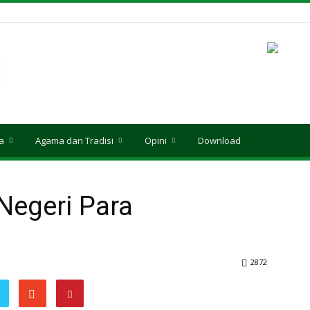
a
Agama dan Tradisi
Opini
Download
egeri Para
2872