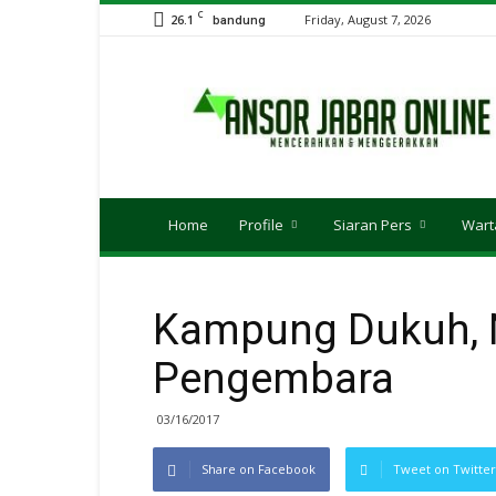
C
26.1
Friday, August 7, 2026
bandung
Ansor
JABAR
Online
Home
Profile
Siaran Pers
Wart
Kampung Dukuh, N
Pengembara
03/16/2017
Share on Facebook
Tweet on Twitter