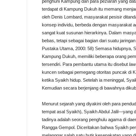
penghuni Kampung dan para peziarah yang dat
terdapat di Kampung Dukuh itu memang menjadi
oleh Denis Lombard, masyarakat pesisir ditan
konsep individu, berbeda dengan masyarakat a
sangat kuat susunan hierarkinya. Dalam masyara
bebas, tetapi sebagai bagian dari suatu jaringa
Pustaka Utama, 2000: 58) Semasa hidupnya, Syaik
Kampung Dukuh, memiliki beberapa orang pem
tersendiri. Para pembantu utama itu disebut
law
kuncen sebagai pemegang otoritas puncak di K
ketika Syaikh hidup. Setelah ia meninggal, Syaik
Kemudian secara berjenjang di bawahnya dik
Menurut sejarah yang diyakini oleh para pendu
tempat asal Syaikh), Syaikh Abdul Jalil—yang 
tadinya adalah seorang penghulu agama di da
Rangga Gempol. Diceritakan bahwa Syaikh p
melanggar salah satu butir kesepakatan yang d