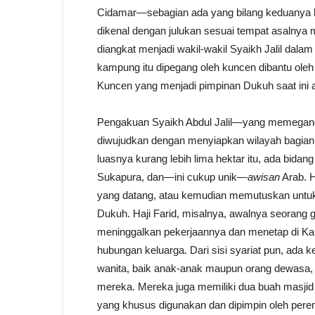
Cidamar—sebagian ada yang bilang keduanya ber
dikenal dengan julukan sesuai tempat asalnya
diangkat menjadi wakil-wakil Syaikh Jalil dalam 
kampung itu dipegang oleh kuncen dibantu oleh
Kuncen yang menjadi pimpinan Dukuh saat ini
Pengakuan Syaikh Abdul Jalil—yang memegang ot
diwujudkan dengan menyiapkan wilayah bagian
luasnya kurang lebih lima hektar itu, ada bidan
Sukapura, dan—ini cukup unik—
awisan
Arab. H
yang datang, atau kemudian memutuskan untuk
Dukuh. Haji Farid, misalnya, awalnya seorang
meninggalkan pekerjaannya dan menetap di Ka
hubungan keluarga. Dari sisi syariat pun, ada
wanita, baik anak-anak maupun orang dewasa,
mereka. Mereka juga memiliki dua buah masjid 
yang khusus digunakan dan dipimpin oleh per