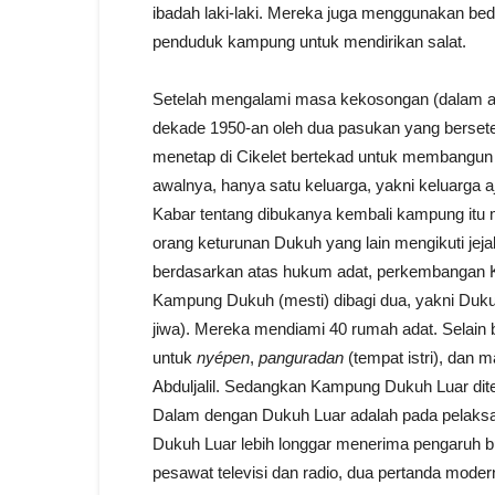
ibadah laki-laki. Mereka juga menggunakan b
penduduk kampung untuk mendirikan salat.
Setelah mengalami masa kekosongan (dalam art
dekade 1950-an oleh dua pasukan yang bersete
menetap di Cikelet bertekad untuk membangun
awalnya, hanya satu keluarga, yakni keluarga 
Kabar tentang dibukanya kembali kampung itu 
orang keturunan Dukuh yang lain mengikuti jej
berdasarkan atas hukum adat, perkembangan Kam
Kampung Dukuh (mesti) dibagi dua, yakni Duk
jiwa). Mereka mendiami 40 rumah adat. Selain
untuk
nyépen
,
panguradan
(tempat istri), dan 
Abduljalil. Sedangkan Kampung Dukuh Luar dite
Dalam dengan Dukuh Luar adalah pada pelaksa
Dukuh Luar lebih longgar menerima pengaruh b
pesawat televisi dan radio, dua pertanda mode