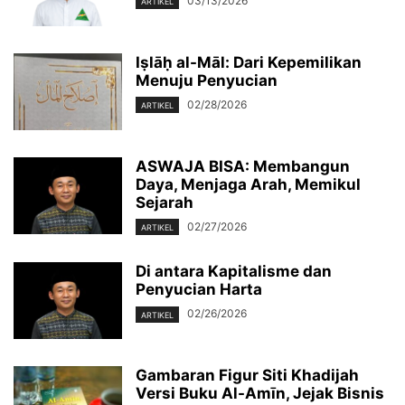
03/13/2026
ARTIKEL
Iṣlāḥ al-Māl: Dari Kepemilikan
Menuju Penyucian
02/28/2026
ARTIKEL
ASWAJA BISA: Membangun
Daya, Menjaga Arah, Memikul
Sejarah
02/27/2026
ARTIKEL
Di antara Kapitalisme dan
Penyucian Harta
02/26/2026
ARTIKEL
‎Gambaran Figur Siti Khadijah
Versi Buku Al-Amīn, Jejak Bisnis