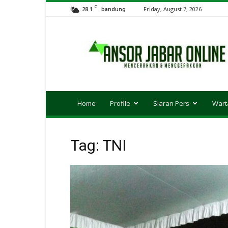
C
28.1
Friday, August 7, 2026
bandung
Ansor
JABAR
Online
Home
Profile
Siaran Pers
Wart
Tag: TNI