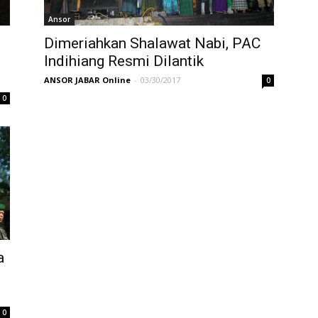
Ansor
Dimeriahkan Shalawat Nabi, PAC
Indihiang Resmi Dilantik
ANSOR JABAR Online
-
03/30/2017
0
0
a
0