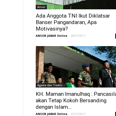
Ansor
Ada Anggota TNI Ikut Diklatsar
Banser Pangandaran, Apa
Motivasinya?
ANSOR JABAR Online
-
08/07/2017
Agama dan Tradisi
KH. Maman Imanulhaq : Pancasil
akan Tetap Kokoh Bersanding
dengan Islam...
ANSOR JABAR Online
-
03/13/2017