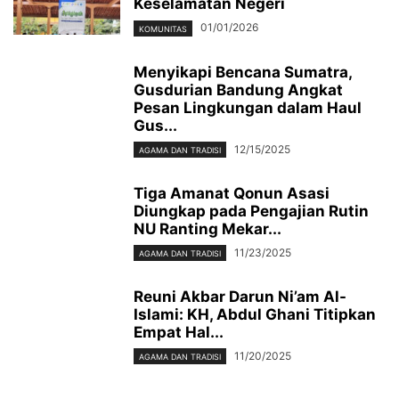
Keselamatan Negeri
01/01/2026
KOMUNITAS
Menyikapi Bencana Sumatra,
Gusdurian Bandung Angkat
Pesan Lingkungan dalam Haul
Gus...
12/15/2025
AGAMA DAN TRADISI
Tiga Amanat Qonun Asasi
Diungkap pada Pengajian Rutin
NU Ranting Mekar...
11/23/2025
AGAMA DAN TRADISI
Reuni Akbar Darun Ni’am Al-
Islami: KH, Abdul Ghani Titipkan
Empat Hal...
11/20/2025
AGAMA DAN TRADISI