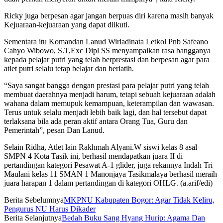
Ricky juga berpesan agar jangan berpuas diri karena masih banyak
Kejuaraan-kejuaraan yang dapat diikuti.
Sementara itu Komandan Lanud Wiriadinata Letkol Pnb Safeano
Cahyo Wibowo, S.T,Exc Dipl SS menyampaikan rasa bangganya
kepada pelajar putri yang telah berprestasi dan berpesan agar para
atlet putri selalu tetap belajar dan berlatih.
“Saya sangat bangga dengan prestasi para pelajar putri yang telah
membuat daerahnya menjadi harum, tetapi sebuah kejuaraan adalah
wahana dalam memupuk kemampuan, keterampilan dan wawasan.
Terus untuk selalu menjadi lebih baik lagi, dan hal tersebut dapat
terlaksana bila ada peran aktif antara Orang Tua, Guru dan
Pemerintah”, pesan Dan Lanud.
Selain Ridha, Atlet lain Rakhmah Alyani.W siswi kelas 8 asal
SMPN 4 Kota Tasik ini, berhasil mendapatkan juara II di
pertandingan kategori Pesawat A-1 glider, juga rekannya Indah Tri
Maulani kelas 11 SMAN 1 Manonjaya Tasikmalaya berhasil meraih
juara harapan 1 dalam pertandingan di kategori OHLG. (a.arif/edi)
Berita Sebelumnya
MKPNU Kabupaten Bogor: Agar Tidak Keliru,
Pengurus NU Harus Dikader
Berita Selanjutnya
Bedah Buku Sang Hyang Hurip: Agama Dan