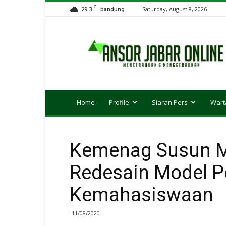
C
29.3
Saturday, August 8, 2026
bandung
Ansor
JABAR
Online
Home
Profile
Siaran Pers
Wart
Kemenag Susun M
Redesain Model 
Kemahasiswaan
11/08/2020