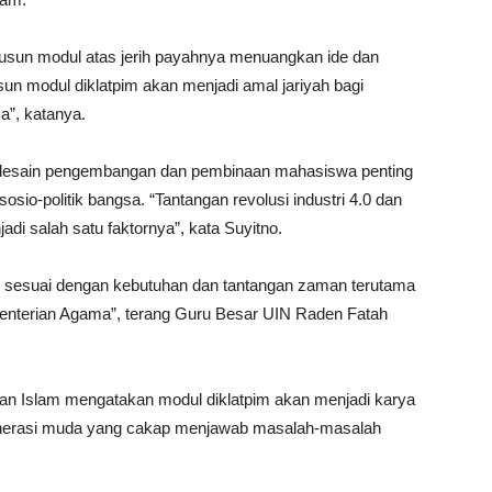
usun modul atas jerih payahnya menuangkan ide dan
n modul diklatpim akan menjadi amal jariyah bagi
”, katanya.
redesain pengembangan dan pembinaan mahasiswa penting
sio-politik bangsa. “Tantangan revolusi industri 4.0 dan
adi salah satu faktornya”, kata Suyitno.
ar sesuai dengan kebutuhan dan tantangan zaman terutama
nterian Agama”, terang Guru Besar UIN Raden Fatah
kan Islam mengatakan modul diklatpim akan menjadi karya
enerasi muda yang cakap menjawab masalah-masalah