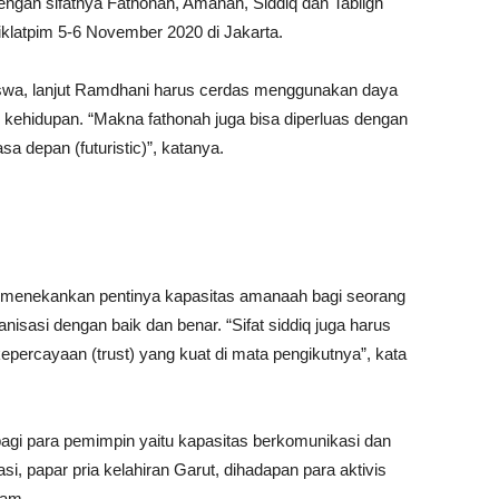
gan sifatnya Fathonah, Amanah, Siddiq dan Tabligh
latpim 5-6 November 2020 di Jakarta.
wa, lanjut Ramdhani harus cerdas menggunakan daya
kehidupan. “Makna fathonah juga bisa diperluas dengan
 depan (futuristic)”, katanya.
 menekankan pentinya kapasitas amanaah bagi seorang
isasi dengan baik dan benar. “Sifat siddiq juga harus
kepercayaan (trust) yang kuat di mata pengikutnya”, kata
 bagi para pemimpin yaitu kapasitas berkomunikasi dan
i, papar pria kelahiran Garut, dihadapan para aktivis
lam.