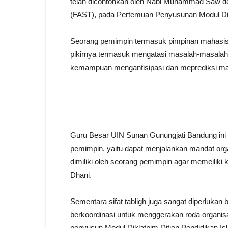
telah dicontohkan oleh Nabi Muhammad Saw den
(FAST), pada Pertemuan Penyusunan Modul Dik
Seorang pemimpin termasuk pimpinan mahasis
pikirnya termasuk mengatasi masalah-masalah 
kemampuan mengantisipasi dan meprediksi masa
Guru Besar UIN Sunan Gunungjati Bandung ini
pemimpin, yaitu dapat menjalankan mandat organ
dimiliki oleh seorang pemimpin agar memeiliki 
Dhani.
Sementara sifat tabligh juga sangat diperlukan
berkoordinasi untuk menggerakan roda organisas
penyusun Modul Diklatpim Ditjen Pendidikan Is