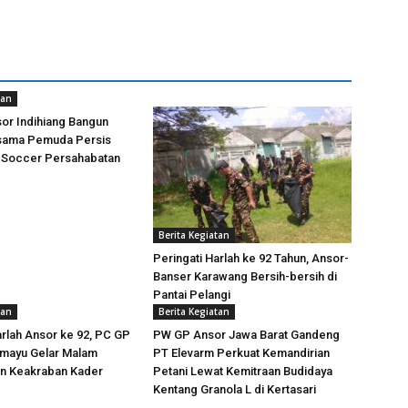
tan
or Indihiang Bangun
rsama Pemuda Persis
i Soccer Persahabatan
Berita Kegiatan
Peringati Harlah ke 92 Tahun, Ansor-
Banser Karawang Bersih-bersih di
Pantai Pelangi
tan
Berita Kegiatan
arlah Ansor ke 92, PC GP
PW GP Ansor Jawa Barat Gandeng
amayu Gelar Malam
PT Elevarm Perkuat Kemandirian
an Keakraban Kader
Petani Lewat Kemitraan Budidaya
Kentang Granola L di Kertasari