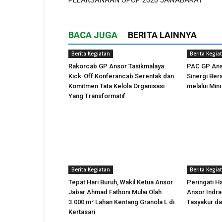
BACA JUGA
BERITA LAINNYA
Berita Kegiatan
Berita Kegia
Rakorcab GP Ansor Tasikmalaya:
PAC GP Ans
Kick-Off Konferancab Serentak dan
Sinergi Be
Komitmen Tata Kelola Organisasi
melalui Min
Yang Transformatif
Berita Kegiatan
Berita Kegia
Tepat Hari Buruh, Wakil Ketua Ansor
Peringati H
Jabar Ahmad Fathoni Mulai Olah
Ansor Indr
3.000 m² Lahan Kentang Granola L di
Tasyakur d
Kertasari