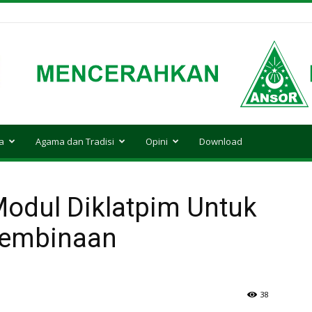
a
Agama dan Tradisi
Opini
Download
odul Diklatpim Untuk
Pembinaan
38