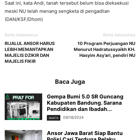
Saat ini, kata Andi, tanah tersebut belum bisa dieksekusi
meski NU telah menang sengketa di pengadilan
(DAN/KSF/Dhom)
Berita Sebelumnya
Berita Selanjutnya
RIJALUL ANSOR HARUS
10 Program Perjuangan NU
LEBIH MEMANTAPKAN
Menurut Hadratussyaikh KH.
MAJELIS DZIKIR DAN
Hasyim Asy’ari, pendiri NU
MAJELIS FIKIR
Baca Juga
Gempa Bumi 5.0 SR Guncang
Kabupaten Bandung. Sarana
Pendidikan dan Ibadah...
09/18/2024
WARTA
Ansor Jawa Barat Siap Bantu
Polisi Cari Terduga Pelaku.