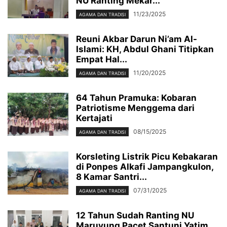
NU Ranting Mekar...
11/23/2025
AGAMA DAN TRADISI
Reuni Akbar Darun Ni’am Al-
Islami: KH, Abdul Ghani Titipkan
Empat Hal...
11/20/2025
AGAMA DAN TRADISI
64 Tahun Pramuka: Kobaran
Patriotisme Menggema dari
Kertajati
08/15/2025
AGAMA DAN TRADISI
Korsleting Listrik Picu Kebakaran
di Ponpes Alkafi Jampangkulon,
8 Kamar Santri...
07/31/2025
AGAMA DAN TRADISI
12 Tahun Sudah Ranting NU
Maruyung Pacet Santuni Yatim