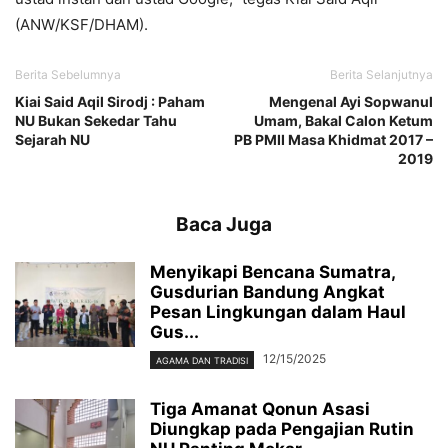
(ANW/KSF/DHAM).
Berita Sebelumnya
Berita Selanjutnya
Kiai Said Aqil Sirodj : Paham
Mengenal Ayi Sopwanul
NU Bukan Sekedar Tahu
Umam, Bakal Calon Ketum
Sejarah NU
PB PMII Masa Khidmat 2017 –
2019
Baca Juga
Menyikapi Bencana Sumatra,
Gusdurian Bandung Angkat
Pesan Lingkungan dalam Haul
Gus...
12/15/2025
AGAMA DAN TRADISI
Tiga Amanat Qonun Asasi
Diungkap pada Pengajian Rutin