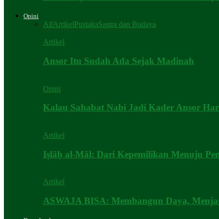
Opini
All
Artikel
Pustaka
Sastra dan Budaya
Artikel
Ansor Itu Sudah Ada Sejak Madinah
Opini
Kalau Sahabat Nabi Jadi Kader Ansor Hari
Artikel
Iṣlāḥ al-Māl: Dari Kepemilikan Menuju Pe
Artikel
ASWAJA BISA: Membangun Daya, Menjaga