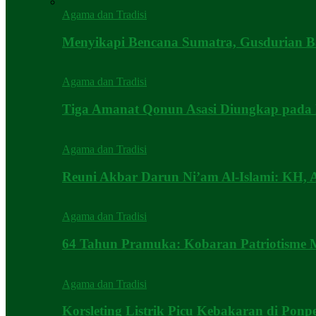
Agama dan Tradisi
Menyikapi Bencana Sumatra, Gusdurian 
Agama dan Tradisi
Tiga Amanat Qonun Asasi Diungkap pada
Agama dan Tradisi
Reuni Akbar Darun Ni’am Al-Islami: KH,
Agama dan Tradisi
64 Tahun Pramuka: Kobaran Patriotisme M
Agama dan Tradisi
Korsleting Listrik Picu Kebakaran di Pon