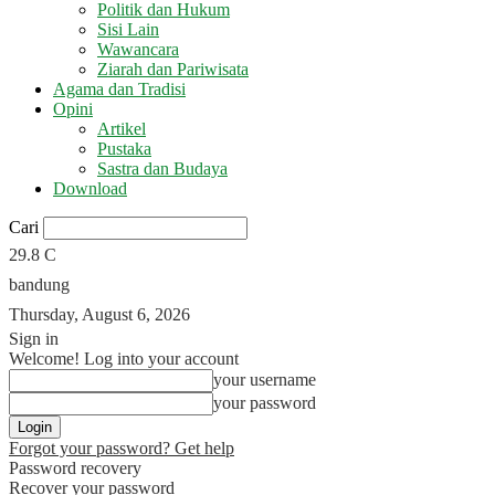
Politik dan Hukum
Sisi Lain
Wawancara
Ziarah dan Pariwisata
Agama dan Tradisi
Opini
Artikel
Pustaka
Sastra dan Budaya
Download
Cari
29.8
C
bandung
Thursday, August 6, 2026
Sign in
Welcome! Log into your account
your username
your password
Forgot your password? Get help
Password recovery
Recover your password