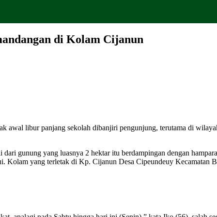
andangan di Kolam Cijanun
jak awal libur panjang sekolah dibanjiri pengunjung, terutama di wil
li dari gunung yang luasnya 2 hektar itu berdampingan dengan hampar
hui. Kolam yang terletak di Kp. Cijanun Desa Cipeundeuy Kecamatan 
t, apalagi pada Sabtu hingga hari ini (Senin),” kata Iko (56), salah s