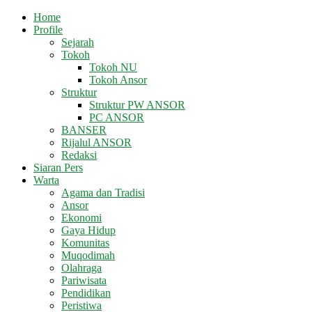
Home
Profile
Sejarah
Tokoh
Tokoh NU
Tokoh Ansor
Struktur
Struktur PW ANSOR
PC ANSOR
BANSER
Rijalul ANSOR
Redaksi
Siaran Pers
Warta
Agama dan Tradisi
Ansor
Ekonomi
Gaya Hidup
Komunitas
Muqodimah
Olahraga
Pariwisata
Pendidikan
Peristiwa