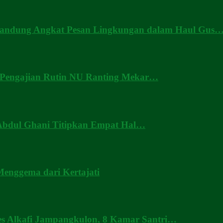
Bandung Angkat Pesan Lingkungan dalam Haul Gus
 Pengajian Rutin NU Ranting Mekar…
 Abdul Ghani Titipkan Empat Hal…
enggema dari Kertajati
pes Alkafi Jampangkulon, 8 Kamar Santri…