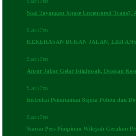
Siaran Pers
Soal Tayangan Xpose Uncensored Trans7, 
Siaran Pers
KEKERASAN BUKAN JALAN, LBH AN
Siaran Pers
Ansor Jabar Gelar Istighosah, Doakan Kes
Siaran Pers
Instruksi Penanaman Sejuta Pohon dan Do
Siaran Pers
Siaran Pers Pimpinan Wilayah Gerakan 