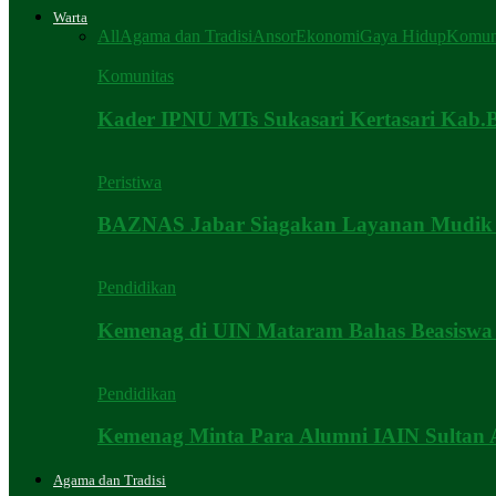
Warta
All
Agama dan Tradisi
Ansor
Ekonomi
Gaya Hidup
Komun
Komunitas
Kader IPNU MTs Sukasari Kertasari Kab
Peristiwa
BAZNAS Jabar Siagakan Layanan Mudik 
Pendidikan
Kemenag di UIN Mataram Bahas Beasiswa H
Pendidikan
Kemenag Minta Para Alumni IAIN Sultan 
Agama dan Tradisi