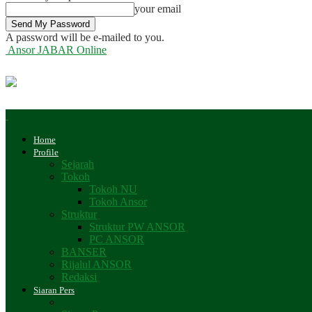
your email
A password will be e-mailed to you.
Ansor JABAR Online
Home
Profile
Sejarah
Tokoh
Tokoh NU
Tokoh Ansor
Struktur
Struktur PW ANSOR
PC ANSOR
BANSER
Rijalul ANSOR
Redaksi
Siaran Pers