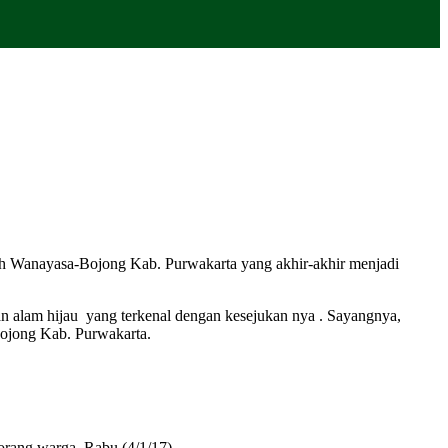
ayah Wanayasa-Bojong Kab. Purwakarta yang akhir-akhir menjadi
an alam hijau yang terkenal dengan kesejukan nya . Sayangnya,
Bojong Kab. Purwakarta.
eorang warga, Rabu (4/1/17)