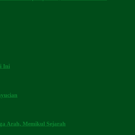
 Ini
nyucian
 Arah, Memikul Sejarah