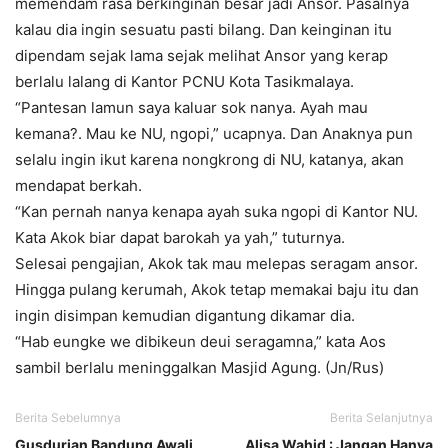
memendam rasa berkinginan besar jadi Ansor. Pasalnya
kalau dia ingin sesuatu pasti bilang. Dan keinginan itu
dipendam sejak lama sejak melihat Ansor yang kerap
berlalu lalang di Kantor PCNU Kota Tasikmalaya.
“Pantesan lamun saya kaluar sok nanya. Ayah mau
kemana?. Mau ke NU, ngopi,” ucapnya. Dan Anaknya pun
selalu ingin ikut karena nongkrong di NU, katanya, akan
mendapat berkah.
“Kan pernah nanya kenapa ayah suka ngopi di Kantor NU.
Kata Akok biar dapat barokah ya yah,” tuturnya.
Selesai pengajian, Akok tak mau melepas seragam ansor.
Hingga pulang kerumah, Akok tetap memakai baju itu dan
ingin disimpan kemudian digantung dikamar dia.
“Hab eungke we dibikeun deui seragamna,” kata Aos
sambil berlalu meninggalkan Masjid Agung. (Jn/Rus)
Berita Sebelumnya
Berita Selanjutnya
Gusdurian Bandung Awali
Alisa Wahid : Jangan Hanya