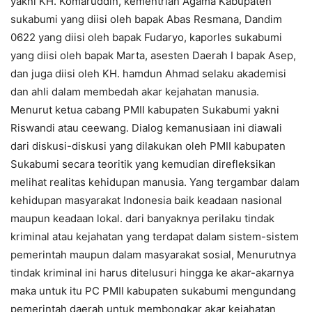
yakni KH. Komaruddin, kementrian Agama Kabupaten
sukabumi yang diisi oleh bapak Abas Resmana, Dandim
0622 yang diisi oleh bapak Fudaryo, kaporles sukabumi
yang diisi oleh bapak Marta, asesten Daerah I bapak Asep,
dan juga diisi oleh KH. hamdun Ahmad selaku akademisi
dan ahli dalam membedah akar kejahatan manusia.
Menurut ketua cabang PMII kabupaten Sukabumi yakni
Riswandi atau ceewang. Dialog kemanusiaan ini diawali
dari diskusi-diskusi yang dilakukan oleh PMII kabupaten
Sukabumi secara teoritik yang kemudian direfleksikan
melihat realitas kehidupan manusia. Yang tergambar dalam
kehidupan masyarakat Indonesia baik keadaan nasional
maupun keadaan lokal. dari banyaknya perilaku tindak
kriminal atau kejahatan yang terdapat dalam sistem-sistem
pemerintah maupun dalam masyarakat sosial, Menurutnya
tindak kriminal ini harus ditelusuri hingga ke akar-akarnya
maka untuk itu PC PMII kabupaten sukabumi mengundang
pemerintah daerah untuk membongkar akar kejahatan