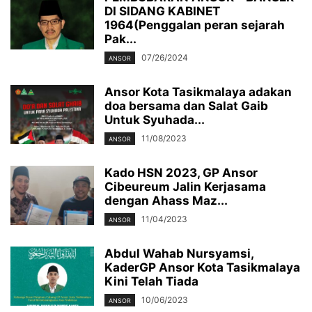
DI SIDANG KABINET
1964(Penggalan peran sejarah
Pak...
07/26/2024
ANSOR
Ansor Kota Tasikmalaya adakan
doa bersama dan Salat Gaib
Untuk Syuhada...
11/08/2023
ANSOR
Kado HSN 2023, GP Ansor
Cibeureum Jalin Kerjasama
dengan Ahass Maz...
11/04/2023
ANSOR
Abdul Wahab Nursyamsi,
KaderGP Ansor Kota Tasikmalaya
Kini Telah Tiada
10/06/2023
ANSOR