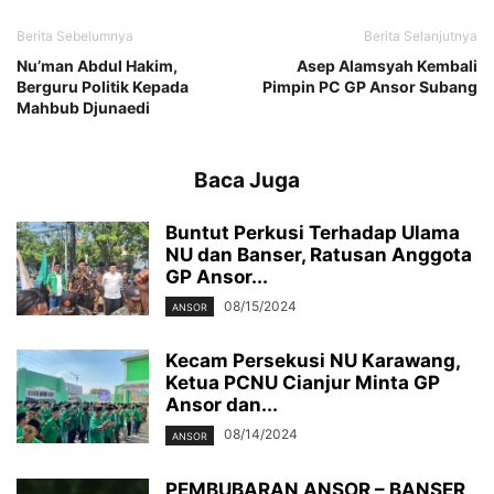
Berita Sebelumnya
Berita Selanjutnya
Nu’man Abdul Hakim,
Asep Alamsyah Kembali
Berguru Politik Kepada
Pimpin PC GP Ansor Subang
Mahbub Djunaedi
Baca Juga
Buntut Perkusi Terhadap Ulama
NU dan Banser, Ratusan Anggota
GP Ansor...
08/15/2024
ANSOR
Kecam Persekusi NU Karawang,
Ketua PCNU Cianjur Minta GP
Ansor dan...
08/14/2024
ANSOR
PEMBUBARAN ANSOR – BANSER