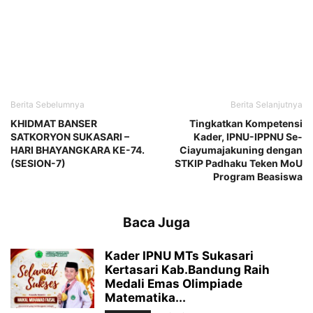
Berita Sebelumnya
Berita Selanjutnya
KHIDMAT BANSER
Tingkatkan Kompetensi
SATKORYON SUKASARI –
Kader, IPNU-IPPNU Se-
HARI BHAYANGKARA KE-74.
Ciayumajakuning dengan
(SESION-7)
STKIP Padhaku Teken MoU
Program Beasiswa
Baca Juga
Kader IPNU MTs Sukasari
Kertasari Kab.Bandung Raih
Medali Emas Olimpiade
Matematika...