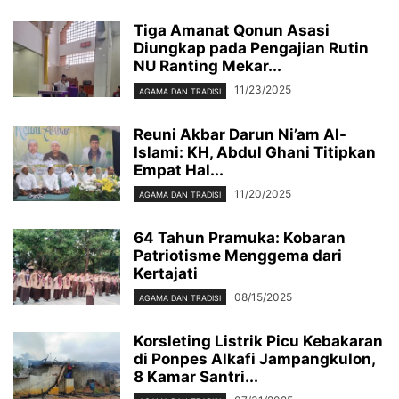
Tiga Amanat Qonun Asasi
Diungkap pada Pengajian Rutin
NU Ranting Mekar...
11/23/2025
AGAMA DAN TRADISI
Reuni Akbar Darun Ni’am Al-
Islami: KH, Abdul Ghani Titipkan
Empat Hal...
11/20/2025
AGAMA DAN TRADISI
64 Tahun Pramuka: Kobaran
Patriotisme Menggema dari
Kertajati
08/15/2025
AGAMA DAN TRADISI
Korsleting Listrik Picu Kebakaran
di Ponpes Alkafi Jampangkulon,
8 Kamar Santri...