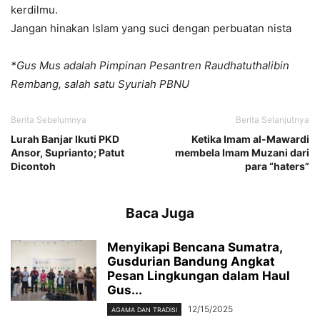
kerdilmu.
Jangan hinakan Islam yang suci dengan perbuatan nista
*Gus Mus adalah Pimpinan Pesantren Raudhatuthalibin
Rembang, salah satu Syuriah PBNU
Berita Sebelumnya
Berita Selanjutnya
Lurah Banjar Ikuti PKD
Ketika Imam al-Mawardi
Ansor, Suprianto; Patut
membela Imam Muzani dari
Dicontoh
para “haters”
Baca Juga
Menyikapi Bencana Sumatra,
Gusdurian Bandung Angkat
Pesan Lingkungan dalam Haul
Gus...
12/15/2025
AGAMA DAN TRADISI