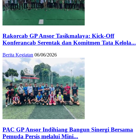
Rakorcab GP Ansor Tasikmalaya: Kick-Off
Konferancab Serentak dan Komitmen Tata Kelola...
Berita Kegiatan
06/06/2026
PAC GP Ansor Indihiang Bangun Sinergi Bersama
Pemuda Persis melalui Mini...