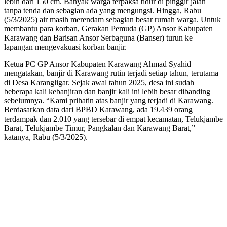
lebih dari 150 cm. Banyak warga terpaksa tidur di pinggir jalan
tanpa tenda dan sebagian ada yang mengungsi. Hingga, Rabu
(5/3/2025) air masih merendam sebagian besar rumah warga. Untuk
membantu para korban, Gerakan Pemuda (GP) Ansor Kabupaten
Karawang dan Barisan Ansor Serbaguna (Banser) turun ke
lapangan mengevakuasi korban banjir.
Ketua PC GP Ansor Kabupaten Karawang Ahmad Syahid
mengatakan, banjir di Karawang rutin terjadi setiap tahun, terutama
di Desa Karangligar. Sejak awal tahun 2025, desa ini sudah
beberapa kali kebanjiran dan banjir kali ini lebih besar dibanding
sebelumnya. “Kami prihatin atas banjir yang terjadi di Karawang.
Berdasarkan data dari BPBD Karawang, ada 19.439 orang
terdampak dan 2.010 yang tersebar di empat kecamatan, Telukjambe
Barat, Telukjambe Timur, Pangkalan dan Karawang Barat,”
katanya, Rabu (5/3/2025).