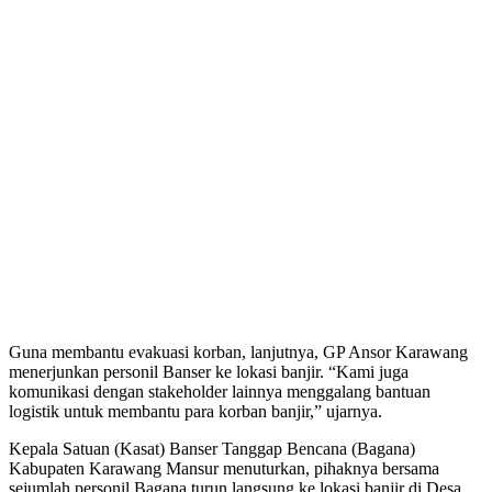
Guna membantu evakuasi korban, lanjutnya, GP Ansor Karawang
menerjunkan personil Banser ke lokasi banjir. “Kami juga
komunikasi dengan stakeholder lainnya menggalang bantuan
logistik untuk membantu para korban banjir,” ujarnya.
Kepala Satuan (Kasat) Banser Tanggap Bencana (Bagana)
Kabupaten Karawang Mansur menuturkan, pihaknya bersama
sejumlah personil Bagana turun langsung ke lokasi banjir di Desa