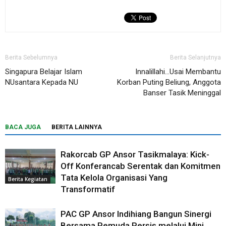
Berita Sebelumnya
Berita Selanjutnya
Singapura Belajar Islam
Innalillahi…Usai Membantu
NUsantara Kepada NU
Korban Puting Beliung, Anggota
Banser Tasik Meninggal
BACA JUGA
BERITA LAINNYA
Rakorcab GP Ansor Tasikmalaya: Kick-
Off Konferancab Serentak dan Komitmen
Tata Kelola Organisasi Yang
Berita Kegiatan
Transformatif
PAC GP Ansor Indihiang Bangun Sinergi
Bersama Pemuda Persis melalui Mini