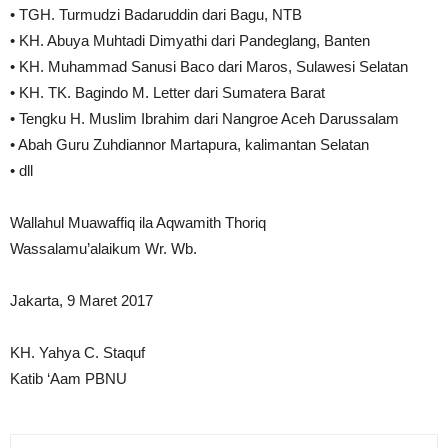
• TGH. Turmudzi Badaruddin dari Bagu, NTB
• KH. Abuya Muhtadi Dimyathi dari Pandeglang, Banten
• KH. Muhammad Sanusi Baco dari Maros, Sulawesi Selatan
• KH. TK. Bagindo M. Letter dari Sumatera Barat
• Tengku H. Muslim Ibrahim dari Nangroe Aceh Darussalam
• Abah Guru Zuhdiannor Martapura, kalimantan Selatan
• dll
Wallahul Muawaffiq ila Aqwamith Thoriq
Wassalamu’alaikum Wr. Wb.
Jakarta, 9 Maret 2017
KH. Yahya C. Staquf
Katib ‘Aam PBNU